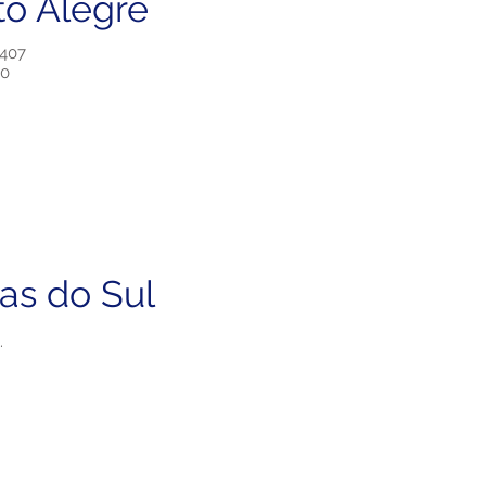
to Alegre
.407
40
as do Sul
.